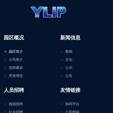
园区概况
新闻信息
园区简介
新闻
公司简介
文化
党群建设
公示
开发理念
公告
人员招聘
友情链接
校园招聘
协同平台
社会招聘
公司邮箱