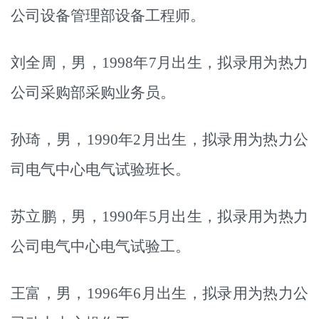
公司设备管理部设备工程师。
刘全周，男，
1998年7月出生，拟录用为热力
公司采购部采购业务员。
孙琦，男，
1990年2月出生，拟录用为热力公
司电气中心电气试验班长。
苏立鹏，男，
1990年5月出生，拟录用为热力
公司电气中心电气试验工。
王富，男，
1996年6月出生，拟录用为热力公