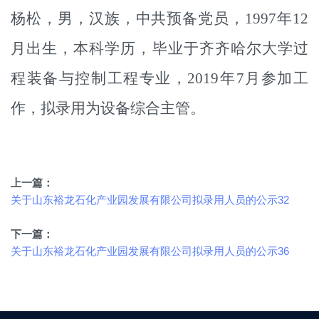
杨松，男，汉族，中共预备党员，
1997年12
月出生，本科学历，毕业于齐齐哈尔大学过
程装备与控制工程专业，2019年7月参加工
作，拟录用为设备综合主管。
上一篇：
关于山东裕龙石化产业园发展有限公司拟录用人员的公示32
下一篇：
关于山东裕龙石化产业园发展有限公司拟录用人员的公示36